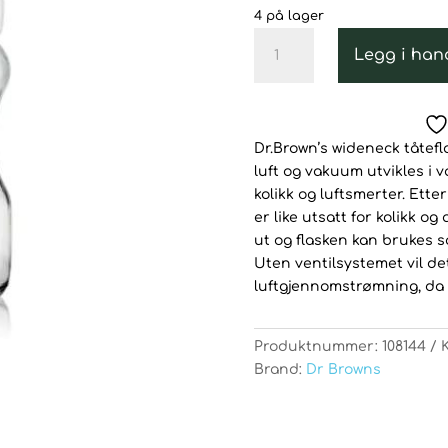
4 på lager
Glassflaske,
Legg i han
Dr.Brown,
Wideneck,
270
ml,
Dr.Brown’s wideneck tåtefla
1pk
luft og vakuum utvikles i 
antall
kolikk og luftsmerter. Ette
er like utsatt for kolikk o
ut og flasken kan brukes s
Uten ventilsystemet vil det
luftgjennomstrømning, da
Produktnummer:
108144
Brand:
Dr Browns