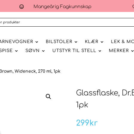
Mangeårig Fagkunnskap

ARNEVOGNER
BILSTOLER
KLÆR
LEK & M
SPISE
SØVN
UTSTYR TIL STELL
MERKER
.Brown, Wideneck, 270 ml, 1pk
Glassflaske, Dr
1pk
299
kr