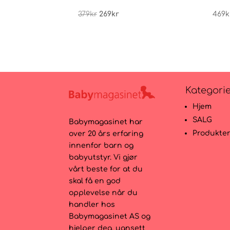
Opprinnelig
Nåværende
379
kr
269
kr
469
k
pris
pris
var:
er:
379kr.
269kr.
Kategori
Hjem
SALG
Babymagasinet har
Produkte
over 20 års erfaring
innenfor barn og
babyutstyr. Vi gjør
vårt beste for at du
skal få en god
opplevelse når du
handler hos
Babymagasinet AS og
hjelper deg, uansett