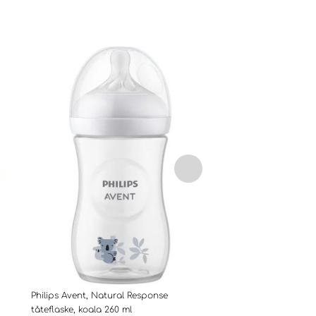
Philips Avent, Natural Response
Philips Avent, Natural
tåteflaske, koala 260 ml
tåteflaske, giraffe 260 