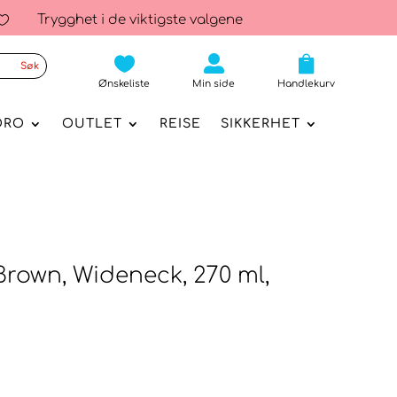
Trygghet i de viktigste valgene




Ønskeliste
Min side
Handlekurv
ORO
OUTLET
REISE
SIKKERHET
.Brown, Wideneck, 270 ml,