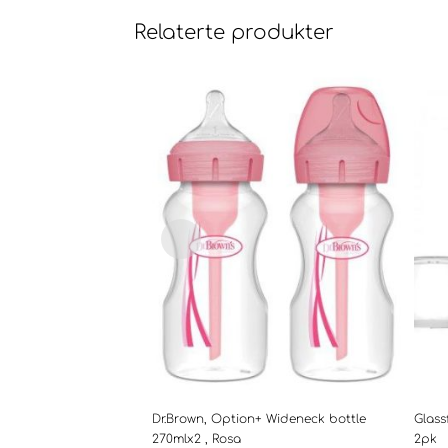
Relaterte produkter
Dr.Brown, Option+ Wideneck bottle
Glass
270mlx2 , Rosa
2pk