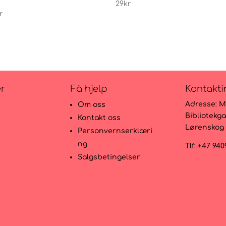
29
kr
r
er
Få hjelp
Kontakti
Adresse:
M
Om oss
Bibliotekga
Kontakt oss
Lørenskog
r
Personvernserklæri
ng
Tlf: +47 94
Salgsbetingelser