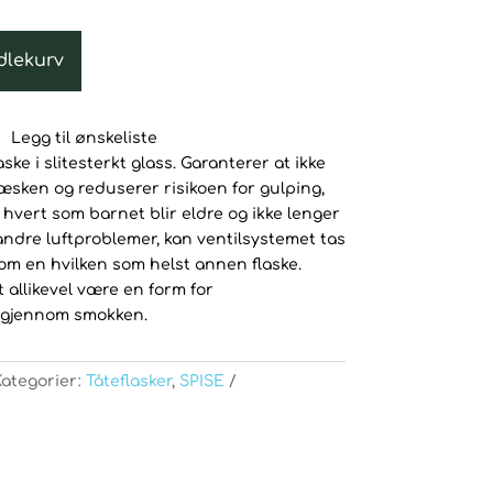
dlekurv
Legg til ønskeliste
ske i slitesterkt glass. Garanterer at ikke
væsken og reduserer risikoen for gulping,
r hvert som barnet blir eldre og ikke lenger
g andre luftproblemer, kan ventilsystemet tas
om en hvilken som helst annen flaske.
 allikevel være en form for
 gjennom smokken.
Kategorier:
Tåteflasker
,
SPISE