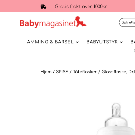
Gratis frakt over 1000kr

AMMING & BARSEL
BABYUTSTYR
B
Hjem
/
SPISE
/
Tåteflasker
/ Glassflaske, Dr