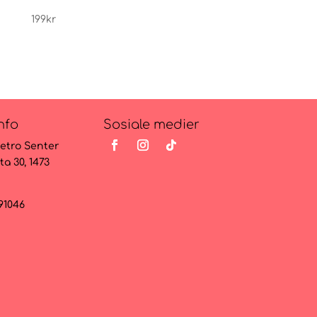
199
kr
199
kr
nfo
Sosiale medier
etro Senter
ta 30, 1473
091046