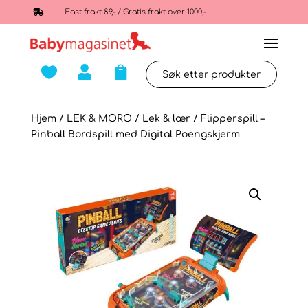

Fast frakt 89,- / Gratis frakt over 1000,-



Hjem
/
LEK & MORO
/
Lek & lær
/ Flipperspill –
Pinball Bordspill med Digital Poengskjerm