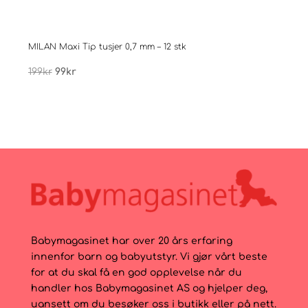
MILAN Maxi Tip tusjer 0,7 mm – 12 stk
Males
Opprinnelig
Nåværende
199
kr
99
kr
399
pris
pris
var:
er:
199kr.
99kr.
Babymagasinet har over 20 års erfaring
innenfor barn og babyutstyr. Vi gjør vårt beste
for at du skal få en god opplevelse når du
handler hos Babymagasinet AS og hjelper deg,
uansett om du besøker oss i butikk eller på nett.