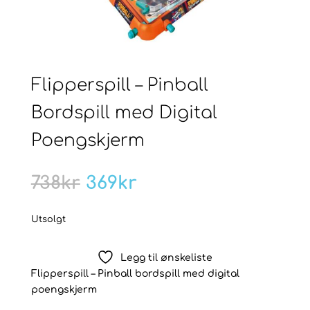
Flipperspill – Pinball
Bordspill med Digital
Poengskjerm
Opprinnelig
Nåværende
738
kr
369
kr
pris
pris
var:
er:
Utsolgt
738kr.
369kr.
Legg til ønskeliste
Flipperspill – Pinball bordspill med digital
poengskjerm