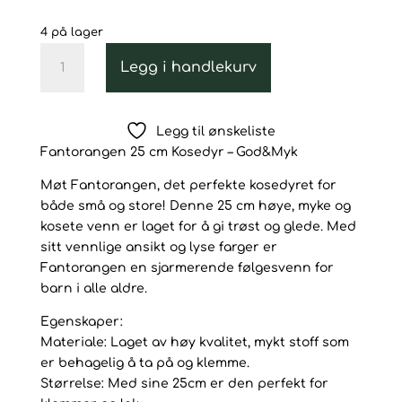
4 på lager
Fantorangen
Legg i handlekurv
kosebamse
25
cm
Legg til ønskeliste
–
Fantorangen 25 cm Kosedyr – God&Myk
NRK
Barne-
Møt Fantorangen, det perfekte kosedyret for
TV
både små og store! Denne 25 cm høye, myke og
antall
kosete venn er laget for å gi trøst og glede. Med
sitt vennlige ansikt og lyse farger er
Fantorangen en sjarmerende følgesvenn for
barn i alle aldre.
Egenskaper:
Materiale: Laget av høy kvalitet, mykt stoff som
er behagelig å ta på og klemme.
Størrelse: Med sine 25cm er den perfekt for