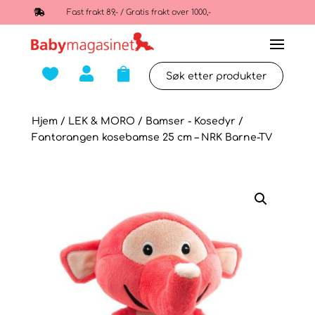

Fast frakt 89,- / Gratis frakt over 1000,-



Hjem
/
LEK & MORO
/
Bamser - Kosedyr
/
Fantorangen kosebamse 25 cm – NRK Barne-TV