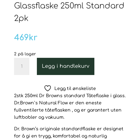
Glassflaske 250ml Standard
2pk
469
kr
2 på lager
Dr
Legg i handlekurv
Browns
Option+
Glassflaske
Legg til ønskeliste
250ml
2stk 250ml Dr Browns standard Tåteflaske i glass.
Standard
Dr.Brown`s Natural Flow er den eneste
2pk
fullventilerte tåteflasken , og er garantert uten
antall
luftbobler og vakuum.
Dr. Brown’s originale standardflaske er designet
for å gi en trygg, komfortabel og naturlig