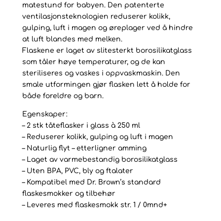
matestund for babyen. Den patenterte
ventilasjonsteknologien reduserer kolikk,
gulping, luft i magen og øreplager ved å hindre
at luft blandes med melken.
Flaskene er laget av slitesterkt borosilikatglass
som tåler høye temperaturer, og de kan
steriliseres og vaskes i oppvaskmaskin. Den
smale utformingen gjør flasken lett å holde for
både foreldre og barn.
Egenskaper:
– 2 stk tåteflasker i glass à 250 ml
– Reduserer kolikk, gulping og luft i magen
– Naturlig flyt – etterligner amming
– Laget av varmebestandig borosilikatglass
– Uten BPA, PVC, bly og ftalater
– Kompatibel med Dr. Brown’s standard
flaskesmokker og tilbehør
– Leveres med flaskesmokk str. 1 / 0mnd+