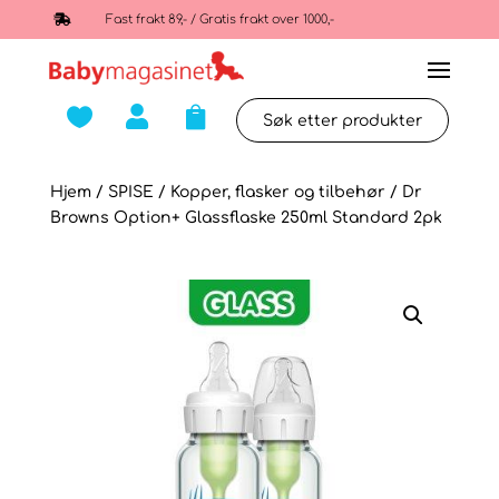

Fast frakt 89,- / Gratis frakt over 1000,-



Hjem
/
SPISE
/
Kopper, flasker og tilbehør
/ Dr
Browns Option+ Glassflaske 250ml Standard 2pk