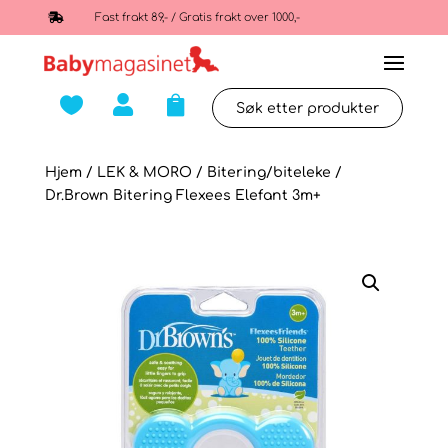

Fast frakt 89,- / Gratis frakt over 1000,-



Hjem
/
LEK & MORO
/
Bitering/biteleke
/
Dr.Brown Bitering Flexees Elefant 3m+