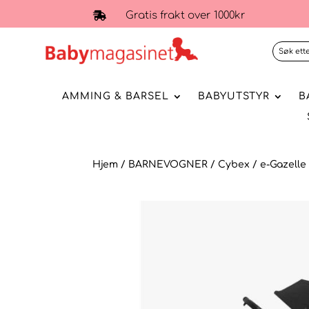
Gratis frakt over 1000kr

AMMING & BARSEL
BABYUTSTYR
B
Hjem
/
BARNEVOGNER
/
Cybex
/
e-Gazelle 