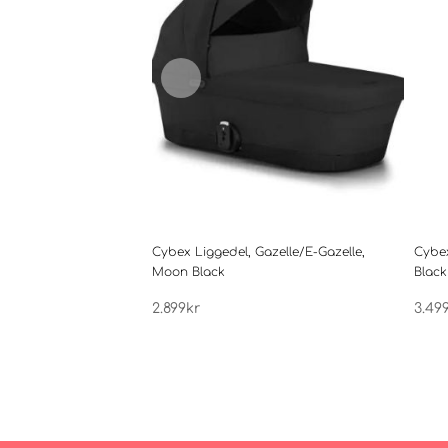
Cybex Liggedel, Gazelle/E-Gazelle,
Cybex
Moon Black
Black
2.899
kr
3.49