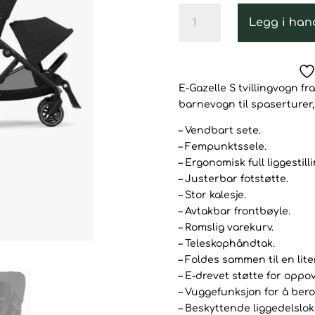
var:
Cybex
23.296
Legg i han
e-
Gazelle
S
Tvillingvogn,
E-Gazelle S tvillingvogn fr
Moon
barnevogn til spaserturer, 
Black/Black
antall
– Vendbart sete.
– Fempunktssele.
– Ergonomisk full liggestilli
– Justerbar fotstøtte.
– Stor kalesje.
– Avtakbar frontbøyle.
– Romslig varekurv.
– Teleskophåndtak.
– Foldes sammen til en lite
– E-drevet støtte for oppo
– Vuggefunksjon for å ber
– Beskyttende liggedelslok