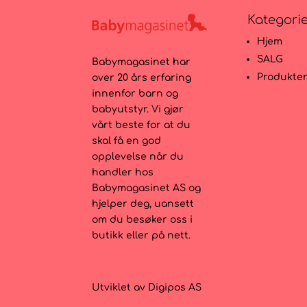
Kategori
Hjem
SALG
Babymagasinet har
Produkte
over 20 års erfaring
innenfor barn og
babyutstyr. Vi gjør
vårt beste for at du
skal få en god
opplevelse når du
handler hos
Babymagasinet AS og
hjelper deg, uansett
om du besøker oss i
butikk eller på nett.
Utviklet av
Digipos AS