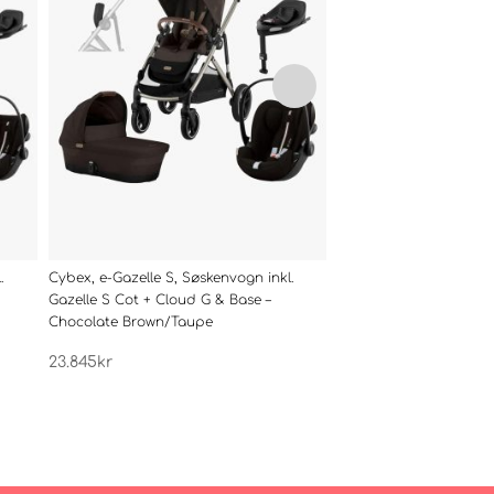
.
Cybex, e-Gazelle S, Søskenvogn inkl.
Cybex, e-Gazelle S, Sø
Gazelle S Cot + Cloud G & Base –
Gazelle S Cot + Cloud
Chocolate Brown/Taupe
Green/Taupe
23.845
kr
23.845
kr