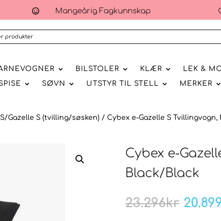
Mangeårig Fagkunnskap

ARNEVOGNER
BILSTOLER
KLÆR
LEK & M
SPISE
SØVN
UTSTYR TIL STELL
MERKER
S/Gazelle S (tvilling/søsken)
/ Cybex e-Gazelle S Tvillingvogn
Cybex e-Gazell
Black/Black
Oppri
23.296
kr
20.89
pris