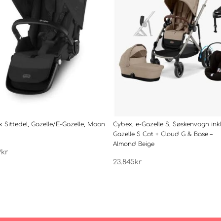
 Sittedel, Gazelle/E-Gazelle, Moon
Cybex, e-Gazelle S, Søskenvogn inkl
Gazelle S Cot + Cloud G & Base –
Almond Beige
9
kr
23.845
kr