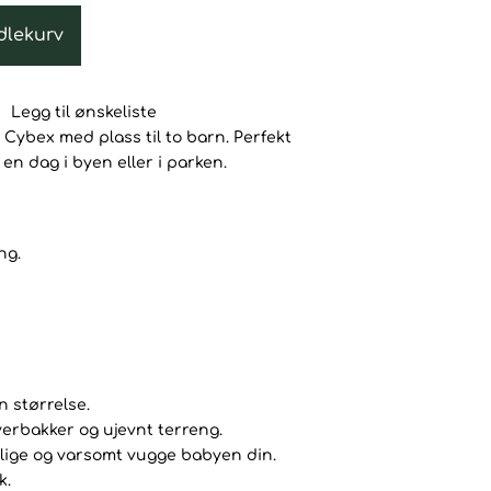
er:
kr.
20.899kr.
dlekurv
Legg til ønskeliste
a Cybex med plass til to barn. Perfekt
en dag i byen eller i parken.
ng.
n størrelse.
verbakker og ujevnt terreng.
olige og varsomt vugge babyen din.
k.