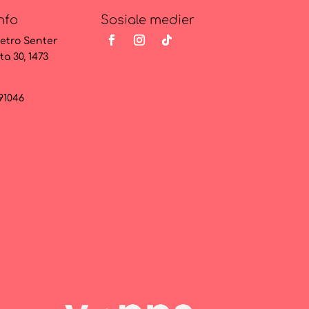
nfo
Sosiale medier
etro Senter
ta 30, 1473
091046