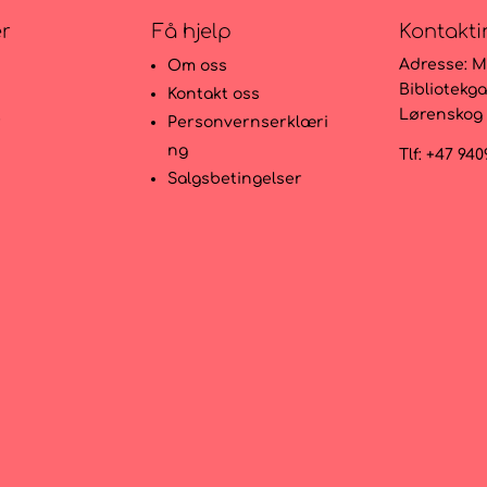
er
Få hjelp
Kontakti
Adresse:
M
Om oss
Bibliotekga
Kontakt oss
Lørenskog
r
Personvernserklæri
ng
Tlf: +47 94
Salgsbetingelser