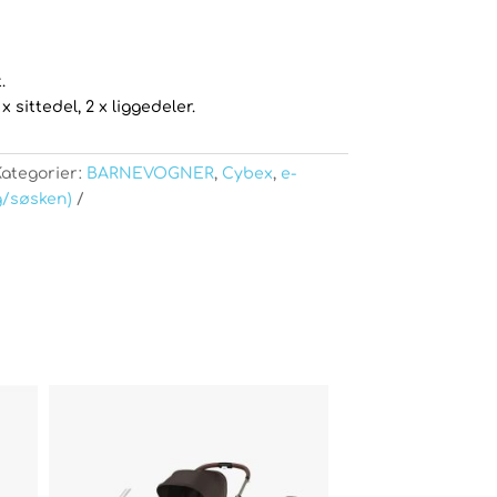
.
x sittedel, 2 x liggedeler.
Kategorier:
BARNEVOGNER
,
Cybex
,
e-
ng/søsken)