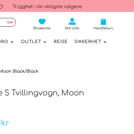
Trygghet i de viktigste valgene




Ønskeliste
Min side
Handlekurv
ORO
OUTLET
REISE
SIKKERHET
, Moon Black/Black
e S Tvillingvogn, Moon
nnelig
Nåværende
9
kr
pris