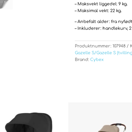
– Maksvekt liggedel: 9 kg.
– Maksimal vekt: 22 kg.
– Anbefalt alder: fra nyfødt
– Inkluderer: handlekurv, 2 
Produktnummer:
107948
Gazelle S/Gazelle S (tvilli
Brand:
Cybex