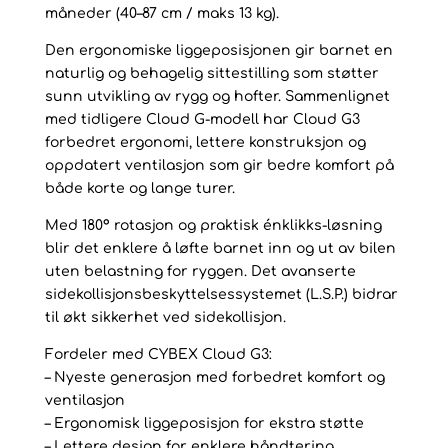
Brown
måneder (40–87 cm / maks 13 kg).
antall
Den ergonomiske liggeposisjonen gir barnet en
naturlig og behagelig sittestilling som støtter
sunn utvikling av rygg og hofter. Sammenlignet
med tidligere Cloud G-modell har Cloud G3
forbedret ergonomi, lettere konstruksjon og
oppdatert ventilasjon som gir bedre komfort på
både korte og lange turer.
Med 180° rotasjon og praktisk énklikks-løsning
blir det enklere å løfte barnet inn og ut av bilen
uten belastning for ryggen. Det avanserte
sidekollisjonsbeskyttelsessystemet (L.S.P.) bidrar
til økt sikkerhet ved sidekollisjon.
Fordeler med CYBEX Cloud G3:
– Nyeste generasjon med forbedret komfort og
ventilasjon
– Ergonomisk liggeposisjon for ekstra støtte
– Lettere design for enklere håndtering