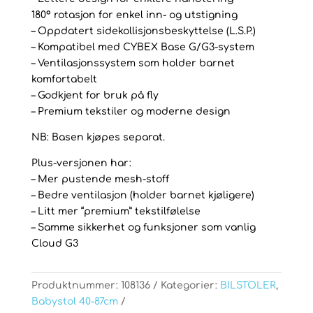
180° rotasjon for enkel inn- og utstigning
– Oppdatert sidekollisjonsbeskyttelse (L.S.P.)
– Kompatibel med CYBEX Base G/G3-system
– Ventilasjonssystem som holder barnet
komfortabelt
– Godkjent for bruk på fly
– Premium tekstiler og moderne design
NB: Basen kjøpes separat.
Plus-versjonen har:
– Mer pustende mesh-stoff
– Bedre ventilasjon (holder barnet kjøligere)
– Litt mer “premium” tekstilfølelse
– Samme sikkerhet og funksjoner som vanlig
Cloud G3
Produktnummer:
108136
Kategorier:
BILSTOLER
,
Babystol 40-87cm