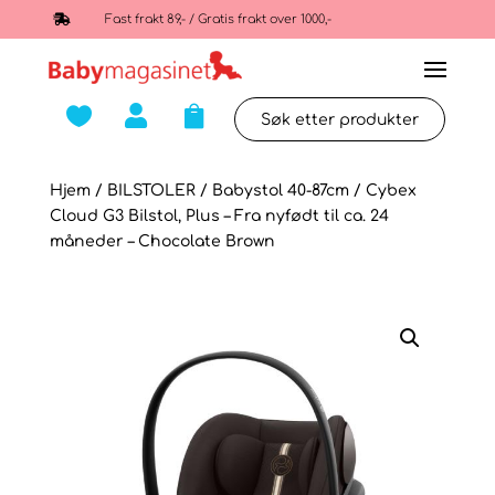

Fast frakt 89,- / Gratis frakt over 1000,-



Hjem
/
BILSTOLER
/
Babystol 40-87cm
/ Cybex
Cloud G3 Bilstol, Plus – Fra nyfødt til ca. 24
måneder – Chocolate Brown