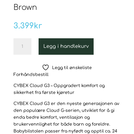
Brown
3.399
kr
Cybex
Legg i handlekurv
Cloud
G3
Bilstol,
Legg til ønskeliste
Plus
Forhåndsbestill
–
Fra
CYBEX Cloud G3 – Oppgradert komfort og
nyfødt
sikkerhet fra første kjøretur
til
ca.
CYBEX Cloud G3 er den nyeste generasjonen av
24
den populære Cloud G-serien, utviklet for å gi
måneder
enda bedre komfort, ventilasjon og
–
brukervennlighet for både barn og foreldre.
Chocolate
Babybilstolen passer fra nyfødt og opptil ca. 24