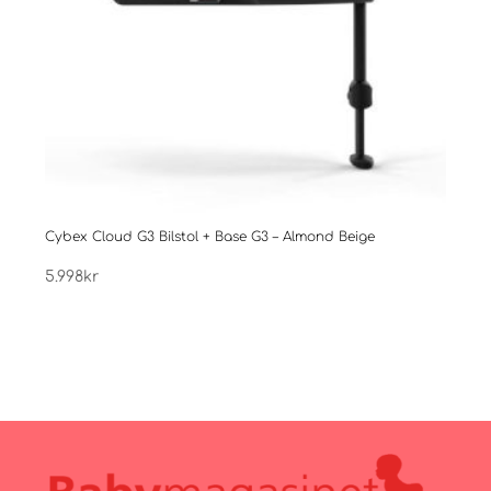
Cybex Cloud G3 Bilstol + Base G3 – Almond Beige
Cybe
5.998
kr
2.99