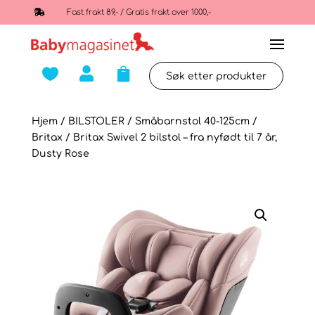

Fast frakt 89,- / Gratis frakt over 1000,-



Hjem
/
BILSTOLER
/
Småbarnstol 40-125cm
/
Britax
/ Britax Swivel 2 bilstol – fra nyfødt til 7 år,
Dusty Rose