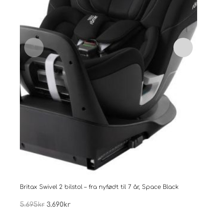
Britax Swivel 2 bilstol – fra nyfødt til 7 år, Space Black
Brita
Opprinnelig
Nåværende
5.695
kr
3.690
kr
5.69