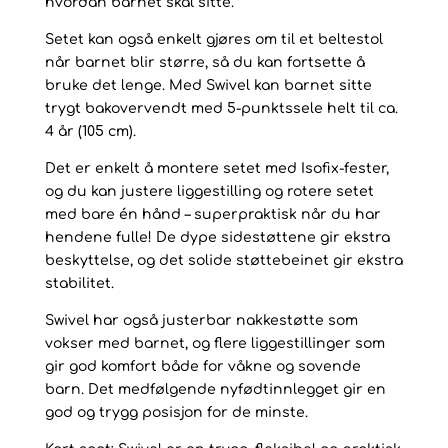
hvordan barnet skal sitte.
Setet kan også enkelt gjøres om til et beltestol
når barnet blir større, så du kan fortsette å
bruke det lenge. Med Swivel kan barnet sitte
trygt bakovervendt med 5-punktssele helt til ca.
4 år (105 cm).
Det er enkelt å montere setet med Isofix-fester,
og du kan justere liggestilling og rotere setet
med bare én hånd – superpraktisk når du har
hendene fulle! De dype sidestøttene gir ekstra
beskyttelse, og det solide støttebeinet gir ekstra
stabilitet.
Swivel har også justerbar nakkestøtte som
vokser med barnet, og flere liggestillinger som
gir god komfort både for våkne og sovende
barn. Det medfølgende nyfødtinnlegget gir en
god og trygg posisjon for de minste.