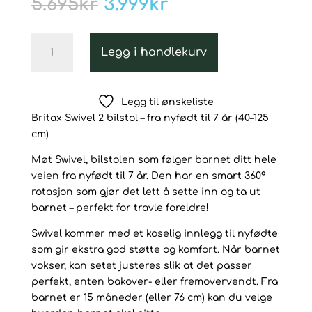
Opprinnelig
Nåværende
5.695
kr
3.999
kr
pris
pris
var:
er:
Britax
5.695kr.
3.999kr.
Legg i handlekurv
Swivel
2
bilstol
Legg til ønskeliste
–
Britax Swivel 2 bilstol – fra nyfødt til 7 år (40–125
fra
cm)
nyfødt
til
Møt Swivel, bilstolen som følger barnet ditt hele
7
veien fra nyfødt til 7 år. Den har en smart 360°
år,
rotasjon som gjør det lett å sette inn og ta ut
Dusty
barnet – perfekt for travle foreldre!
Rose
antall
Swivel kommer med et koselig innlegg til nyfødte
som gir ekstra god støtte og komfort. Når barnet
vokser, kan setet justeres slik at det passer
perfekt, enten bakover- eller fremovervendt. Fra
barnet er 15 måneder (eller 76 cm) kan du velge