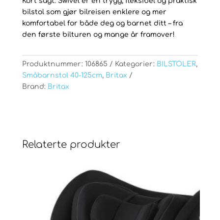
Kort sagt: Swivel er en trygg, fleksibel og praktisk
bilstol som gjør bilreisen enklere og mer
komfortabel for både deg og barnet ditt – fra
den første bilturen og mange år framover!
Produktnummer:
106865
Kategorier:
BILSTOLER
,
Småbarnstol 40-125cm
,
Britax
Brand:
Britax
Relaterte produkter