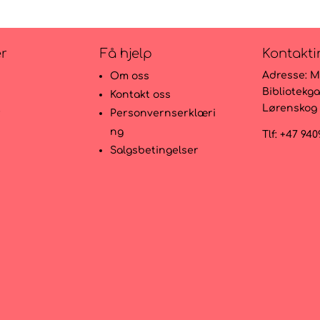
var:
er:
var:
er:
199kr.
159kr.
199kr.
159kr.
er
Få hjelp
Kontakti
Adresse:
M
Om oss
Bibliotekga
Kontakt oss
Lørenskog
r
Personvernserklæri
ng
Tlf: +47 94
Salgsbetingelser