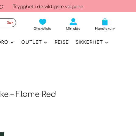
Trygghet i de viktigste valgene




Ønskeliste
Min side
Handlekurv
ORO
OUTLET
REISE
SIKKERHET
ske – Flame Red