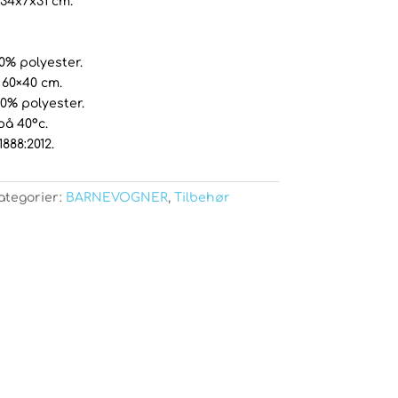
 34x7x31 cm.
00% polyester.
 60×40 cm.
00% polyester.
på 40°c.
888:2012.
ategorier:
BARNEVOGNER
,
Tilbehør