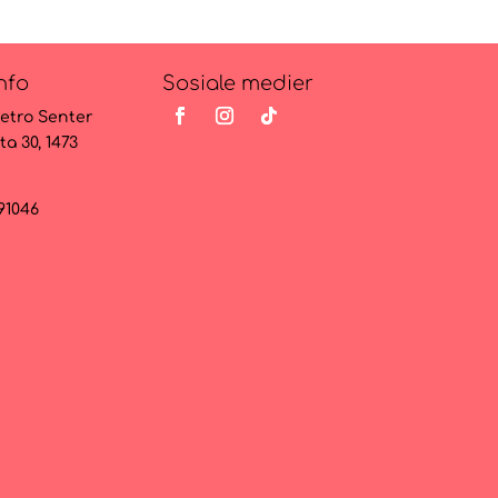
var:
er:
var:
er:
299kr.
239kr.
449kr.
359kr.
nfo
Sosiale medier
etro Senter
ta 30, 1473
091046