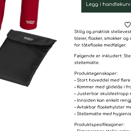
Legg i handlekurv
Britax
Stelleveske
-
Flame
Stilig og praktisk stelleves
Red
bleier, flasker, smokker og
antall
for tåteflaske medfølger.
Følgende er inkludert: Stel
stellematte.
Produktegenskaper:
– Stort hoveddel med fler
– Kommer med glidelås i fron
– Justerbar skuldestropp
– Innsiden kan enkelt rengj
– Avtakbar flaskehylster me
– Stellematte med hygienis
Produktspesifikasjoner: