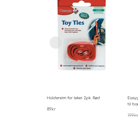
Holdereim for leker 2pk. Rød
Easy
til b
89
kr
199
k