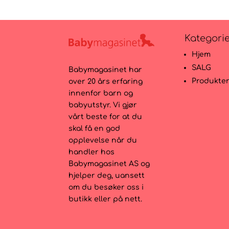
Kategori
Hjem
SALG
Babymagasinet har
Produkte
over 20 års erfaring
innenfor barn og
babyutstyr. Vi gjør
vårt beste for at du
skal få en god
opplevelse når du
handler hos
Babymagasinet AS og
hjelper deg, uansett
om du besøker oss i
butikk eller på nett.