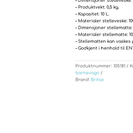
– Dimensjoner stelleveske:
– Produktvekt: 0,5 kg.
– Kapasitet: 10 L.
– Materialer stelleveske: 1
– Dimensjoner stellematte:
– Materialer stellematte: 1
– Stellematten kan vaskes 
– Godkjent i henhold til EN1
Produktnummer:
105181
K
barnevogn
Brand:
Britax