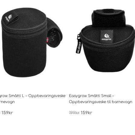
grow Småtti L – Oppbevaringsveske
Easygrow Småtti Small –
arnevogn
Oppbevaringsveske til barnevogn
Opprinnelig
Nåværende
Opprinnelig
Nåværende
r
159
kr
199
kr
159
kr
pris
pris
pris
pris