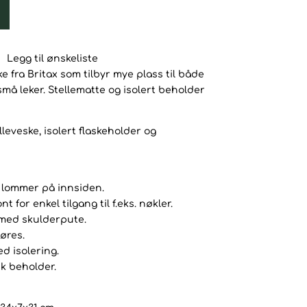
Legg til ønskeliste
ke fra Britax som tilbyr mye plass til både
 små leker. Stellematte og isolert beholder
leveske, isolert flaskeholder og
e lommer på innsiden.
t for enkel tilgang til f.eks. nøkler.
 med skulderpute.
øres.
d isolering.
k beholder.