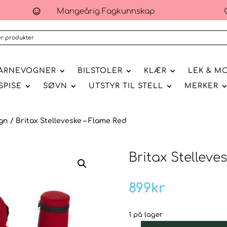
Mangeårig Fagkunnskap

ARNEVOGNER
BILSTOLER
KLÆR
LEK & M
SPISE
SØVN
UTSTYR TIL STELL
MERKER
gn
/ Britax Stelleveske – Flame Red
Britax Stelleve
899
kr
1 på lager