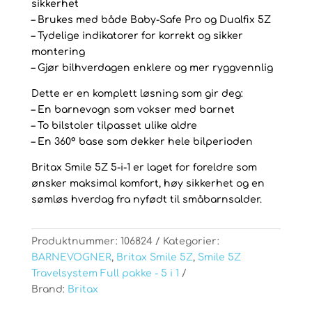
sikkerhet
– Brukes med både Baby-Safe Pro og Dualfix 5Z
– Tydelige indikatorer for korrekt og sikker
montering
– Gjør bilhverdagen enklere og mer ryggvennlig
Dette er en komplett løsning som gir deg:
– En barnevogn som vokser med barnet
– To bilstoler tilpasset ulike aldre
– En 360° base som dekker hele bilperioden
Britax Smile 5Z 5-i-1 er laget for foreldre som
ønsker maksimal komfort, høy sikkerhet og en
sømløs hverdag fra nyfødt til småbarnsalder.
Produktnummer:
106824
Kategorier:
BARNEVOGNER
,
Britax Smile 5Z
,
Smile 5Z
Travelsystem Full pakke - 5 i 1
Brand:
Britax