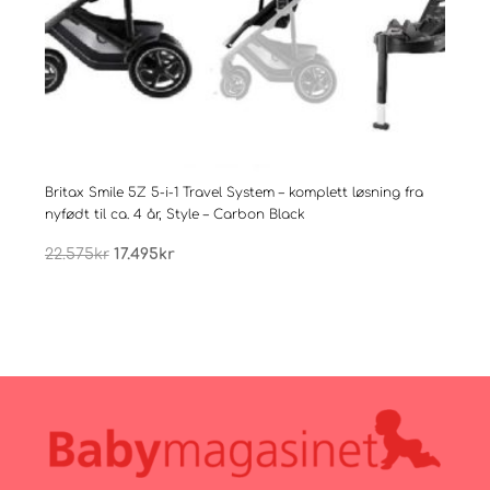
Britax Smile 5Z 5-i-1 Travel System – komplett løsning fra
Brita
nyfødt til ca. 4 år, Style – Carbon Black
nyfød
Opprinnelig
Nåværende
22.575
kr
17.495
kr
22.5
pris
pris
var:
er:
22.575kr.
17.495kr.