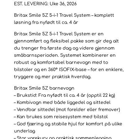
EST. LEVERING: Uke 36, 2026
1
Travel
Britax Smile 5Z 5-i-1 Travel System – komplett
System
løsning fra nyfødt til ca. 4 år
–
komplett
Britax Smile 5Z 5-i-1 Travel System er en
løsning
gjennomført og fleksibel pakke som gir deg alt
fra
du trenger fra første dag og videre gjennom
nyfødt
småbarnsperioden. Systemet kombinerer en
til
robust og komfortabel barnevogn med to
ca.
bilstoler og en 360° ISOFIX-base – for en enklere,
4
tryggere og mer praktisk hverdag.
år,
Britax Smile 5Z barnevogn
LUX
– Brukstid: Fra nyfødt til ca. 4 år (opptil 22 kg)
-
– Kombivogn med både liggedel og sittedel
Urban
– Vendbar sittedel (mot forelder eller fremover)
Olive
– Kan brukes som reisesystem med bilstol
antall
– God fjæring og stabile hjul for komfort på ulike
underlag
– Stor varekurv og praktisk sammenlegging