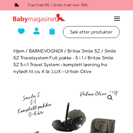

Fast frakt 89,- / Gratis frakt over 1000,-



Hjem
/
BARNEVOGNER
/
Britax Smile 5Z
/
Smile
5Z Travelsystem Full pakke - 5 i 1
/ Britax Smile
5Z 5-i-1 Travel System – komplett løsning fra
nyfødt til ca. 4 år, LUX – Urban Olive