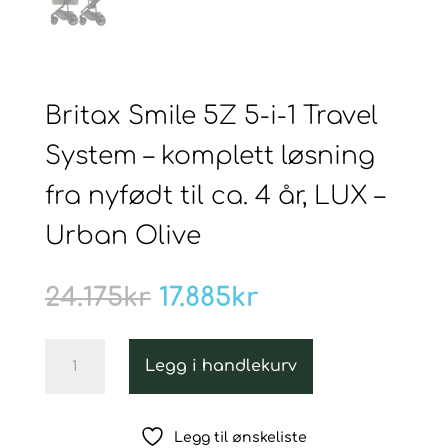
Britax Smile 5Z 5-i-1 Travel
System – komplett løsning
fra nyfødt til ca. 4 år, LUX –
Urban Olive
Opprinnelig
Nåværende
24.175
kr
17.885
kr
pris
pris
var:
er:
Britax
24.175kr.
17.885kr.
Legg i handlekurv
Smile
5Z
5-
Legg til ønskeliste
i-