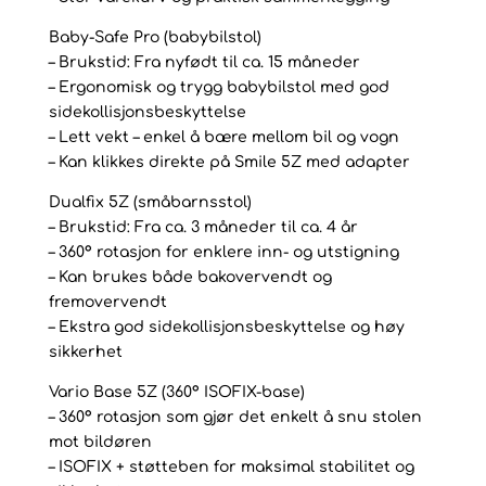
Baby-Safe Pro (babybilstol)
– Brukstid: Fra nyfødt til ca. 15 måneder
– Ergonomisk og trygg babybilstol med god
sidekollisjonsbeskyttelse
– Lett vekt – enkel å bære mellom bil og vogn
– Kan klikkes direkte på Smile 5Z med adapter
Dualfix 5Z (småbarnsstol)
– Brukstid: Fra ca. 3 måneder til ca. 4 år
– 360° rotasjon for enklere inn- og utstigning
– Kan brukes både bakovervendt og
fremovervendt
– Ekstra god sidekollisjonsbeskyttelse og høy
sikkerhet
Vario Base 5Z (360° ISOFIX-base)
– 360° rotasjon som gjør det enkelt å snu stolen
mot bildøren
– ISOFIX + støtteben for maksimal stabilitet og