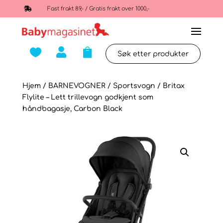

Fast frakt 89,- / Gratis frakt over 1000,-



Hjem
/
BARNEVOGNER
/
Sportsvogn
/ Britax
Flylite – Lett trillevogn godkjent som
håndbagasje, Carbon Black