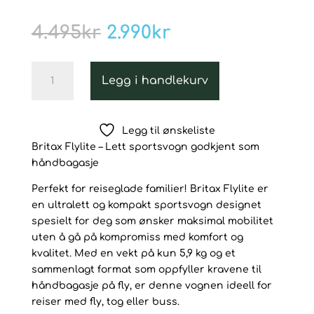
Opprinnelig
Nåværende
4.495
kr
2.990
kr
pris
pris
var:
er:
Britax
4.495kr.
2.990kr.
Legg i handlekurv
Flylite
–
Lett
Legg til ønskeliste
trillevogn
Britax Flylite – Lett sportsvogn godkjent som
godkjent
håndbagasje
som
håndbagasje,
Perfekt for reiseglade familier! Britax Flylite er
Carbon
en ultralett og kompakt sportsvogn designet
Black
spesielt for deg som ønsker maksimal mobilitet
antall
uten å gå på kompromiss med komfort og
kvalitet. Med en vekt på kun 5,9 kg og et
sammenlagt format som oppfyller kravene til
håndbagasje på fly, er denne vognen ideell for
reiser med fly, tog eller buss.