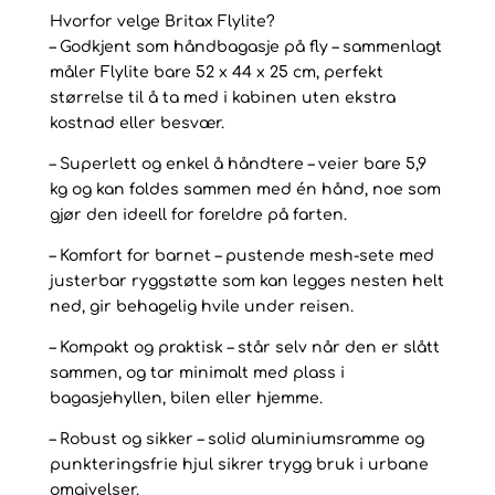
Hvorfor velge Britax Flylite?
– Godkjent som håndbagasje på fly – sammenlagt
måler Flylite bare 52 x 44 x 25 cm, perfekt
størrelse til å ta med i kabinen uten ekstra
kostnad eller besvær.
– Superlett og enkel å håndtere – veier bare 5,9
kg og kan foldes sammen med én hånd, noe som
gjør den ideell for foreldre på farten.
– Komfort for barnet – pustende mesh-sete med
justerbar ryggstøtte som kan legges nesten helt
ned, gir behagelig hvile under reisen.
– Kompakt og praktisk – står selv når den er slått
sammen, og tar minimalt med plass i
bagasjehyllen, bilen eller hjemme.
– Robust og sikker – solid aluminiumsramme og
punkteringsfrie hjul sikrer trygg bruk i urbane
omgivelser.