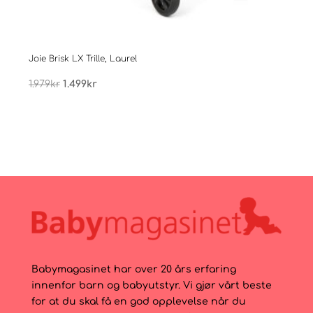
Joie Brisk LX Trille, Laurel
Joie 
Opprinnelig
Nåværende
1.979
kr
1.499
kr
1.97
pris
pris
var:
er:
1.979kr.
1.499kr.
Babymagasinet har over 20 års erfaring
innenfor barn og babyutstyr. Vi gjør vårt beste
for at du skal få en god opplevelse når du