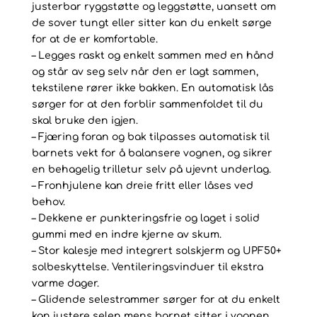
justerbar ryggstøtte og leggstøtte, uansett om
de sover tungt eller sitter kan du enkelt sørge
for at de er komfortable.
– Legges raskt og enkelt sammen med en hånd
og står av seg selv når den er lagt sammen,
tekstilene rører ikke bakken. En automatisk lås
sørger for at den forblir sammenfoldet til du
skal bruke den igjen.
– Fjæring foran og bak tilpasses automatisk til
barnets vekt for å balansere vognen, og sikrer
en behagelig trilletur selv på ujevnt underlag.
– Fronhjulene kan dreie fritt eller låses ved
behov.
– Dekkene er punkteringsfrie og laget i solid
gummi med en indre kjerne av skum.
– Stor kalesje med integrert solskjerm og UPF50+
solbeskyttelse. Ventileringsvinduer til ekstra
varme dager.
– Glidende selestrammer sørger for at du enkelt
kan justere selen mens barnet sitter i vognen.