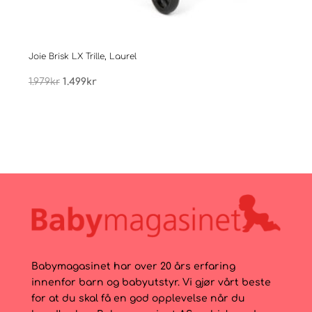
Joie Brisk LX Trille, Laurel
Joie 
Opprinnelig
Nåværende
1.979
kr
1.499
kr
1.97
pris
pris
var:
er:
1.979kr.
1.499kr.
Babymagasinet har over 20 års erfaring
innenfor barn og babyutstyr. Vi gjør vårt beste
for at du skal få en god opplevelse når du