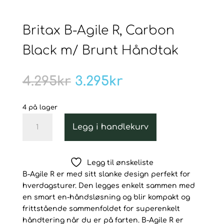
Britax B-Agile R, Carbon
Black m/ Brunt Håndtak
Opprinnelig
Nåværende
4.295
kr
3.295
kr
pris
pris
var:
er:
4 på lager
4.295kr.
3.295kr.
Britax
Legg i handlekurv
B-
Agile
R,
Legg til ønskeliste
Carbon
B-Agile R er med sitt slanke design perfekt for
Black
hverdagsturer. Den legges enkelt sammen med
m/
en smart en-håndsløsning og blir kompakt og
Brunt
frittstående sammenfoldet for superenkelt
Håndtak
håndtering når du er på farten. B-Agile R er
antall