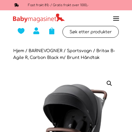

Fast frakt 89,- / Gratis frakt over 1000,-



Hjem
/
BARNEVOGNER
/
Sportsvogn
/ Britax B-
Agile R, Carbon Black m/ Brunt Håndtak