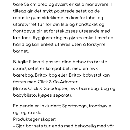
bare 56 cm bred og svært enkel å manøvrere. I
tillegg gir det mykt polstrede setet og de
robuste gummidekkene en komfortabel og
uforstyrret tur for din lille og håndtaket og
frontbøyle gir et førsteklasses utseende med
lær-look. Ryggjusteringen gjøres enkelt med en
hånd og kan enkelt utføres uten å forstyrre
barnet.
B-Agile R kan tilpasses dine behov fra første
stund; setet er kompatibelt med en myk
bærebag, Britax bag eller Britax babystol kan
festes med Click & Go-Adapter
(Britax Click & Go-adapter, myk bærebag, bag og
babybilstol kjøpes separat).
Følgende er inkludert: Sportsvogn, frontbøyle
og regntrekk.
Produktegenskaper:
– Gjør barnets tur enda med behagelig med vår