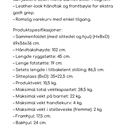
– Leather-look håndtak og frontbøyle for ekstra
godt grep.
– Romslig varekurv med enkel tilgang.
Produktspesifikasjoner:
– Sammenfoldet (med sittedel og hjul) (HxBxD):
69x56x36 cm.
– Håndtakshøyde: 102 cm.
– Lengde ryggstøtte: 45 cm.
– Lenge fotstøtte: 19 cm.
– Setets lengde i tilbakelent stilling: 86,5 cm.
– Sitteplass (BxD): 35×22,5 cm.
– Produktvekt: 10,5 kg.
– Maksimal total vektkapasitet: 28,5 kg.
– Maksimal vekt på barnet: 22 kg.
– Maksimal vekt handlekurv: 4 kg.
– Maksimal vekt i stelleveske (fremme): 2 kg
– Framhjul: 17,5 cm.
– Bakhjul: 24 cm.