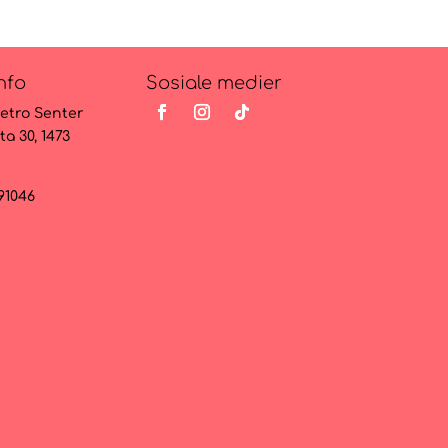
nfo
Sosiale medier
etro Senter
ta 30, 1473
091046