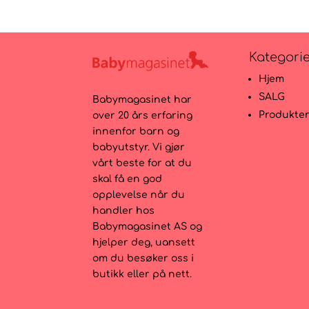
Kategori
Hjem
SALG
Babymagasinet har
Produkte
over 20 års erfaring
innenfor barn og
babyutstyr. Vi gjør
vårt beste for at du
skal få en god
opplevelse når du
handler hos
Babymagasinet AS og
hjelper deg, uansett
om du besøker oss i
butikk eller på nett.