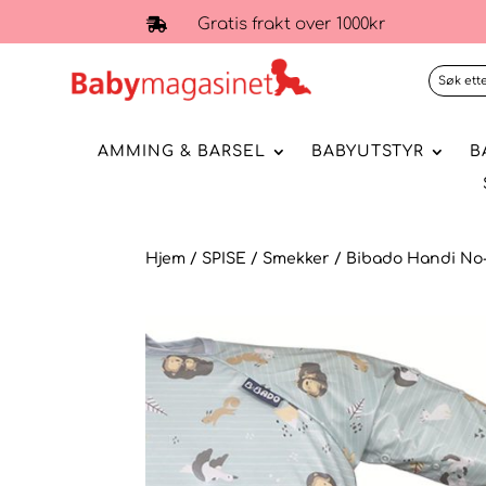
Gratis frakt over 1000kr

AMMING & BARSEL
BABYUTSTYR
B
Hjem
/
SPISE
/
Smekker
/ Bibado Handi No