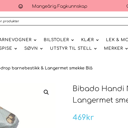
Mangeårig Fagkunnskap

ARNEVOGNER
BILSTOLER
KLÆR
LEK & M
SPISE
SØVN
UTSTYR TIL STELL
MERKER
-drop barnebestikk & Langermet smekke Blå
Bibado Handi 
Langermet sme
469
kr