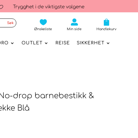
Trygghet i de viktigste valgene




Ønskeliste
Min side
Handlekurv
ORO
OUTLET
REISE
SIKKERHET
No-drop barnebestikk &
kke Blå