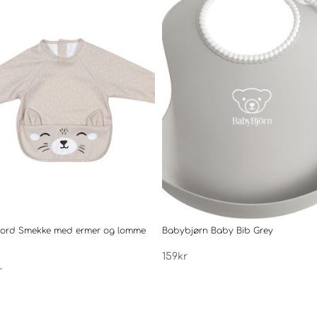
nord Smekke med ermer og lomme
Babybjørn Baby Bib Grey
159
kr
r