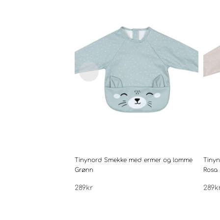
Tinynord Smekke med ermer og lomme
Tiny
Grønn
Rosa
289
kr
289
k