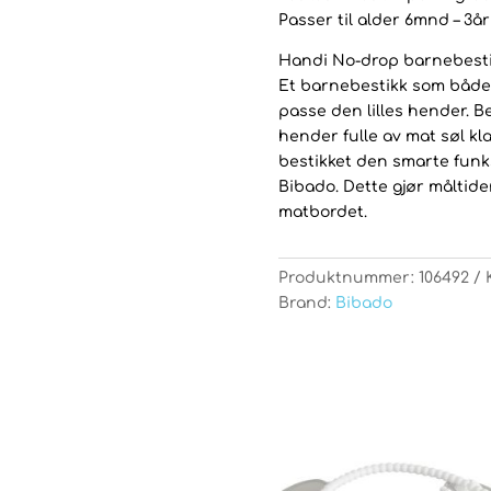
Passer til alder 6mnd – 3år
Handi No-drop barnebest
Et barnebestikk som både 
passe den lilles hender. Be
hender fulle av mat søl kla
bestikket den smarte funks
Bibado. Dette gjør måltide
matbordet.
Produktnummer:
106492
Brand:
Bibado