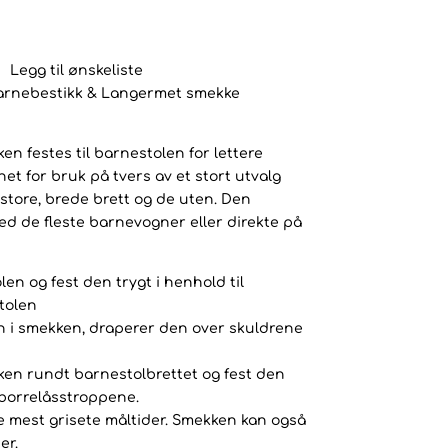
Legg til ønskeliste
arnebestikk & Langermet smekke
 festes til barnestolen for lettere
et for bruk på tvers av et stort utvalg
store, brede brett og de uten. Den
d de fleste barnevogner eller direkte på
olen og fest den trygt i henhold til
tolen
 i smekken, draperer den over skuldrene
en rundt barnestolbrettet og fest den
borrelåsstroppene.
de mest grisete måltider. Smekken kan også
er.