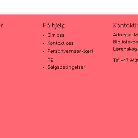
er
Få hjelp
Kontakti
Adresse:
M
Om oss
Bibliotekga
Kontakt oss
Lørenskog
r
Personvernserklæri
ng
Tlf: +47 94
Salgsbetingelser