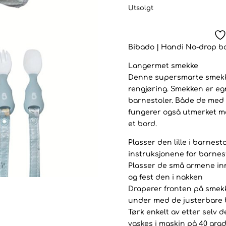
Utsolgt
Bibado | Handi No-drop b
Langermet smekke
Denne supersmarte smekken
rengjøring. Smekken er egn
barnestoler. Både de med 
fungerer også utmerket me
et bord.
Plasser den lille i barnest
instruksjonene for barnes
Plasser de små armene inn
og fest den i nakken
Draperer fronten på smekk
under med de justerbare 
Tørk enkelt av etter selv 
vaskes i maskin på 40 grad