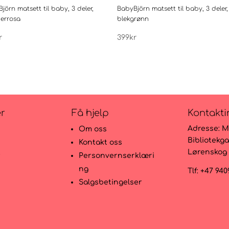
jörn matsett til baby, 3 deler,
BabyBjörn matsett til baby, 3 deler,
errosa
blekgrønn
r
399
kr
er
Få hjelp
Kontakti
Adresse:
M
Om oss
Bibliotekga
Kontakt oss
Lørenskog
r
Personvernserklæri
ng
Tlf: +47 94
Salgsbetingelser