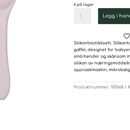
6 på lager
Bestikksett
Legg i han
Nordbaby
Silikon
,
Gul/Beige
Silikonbestikksett. Silikon
antall
gaffel, designet for babyer
små hender og skånsom mot
silikon av næringsmiddelkval
oppvaskmaskin, mikrobølgeo
Produktnummer:
107668
K