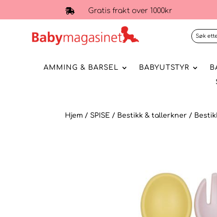
Gratis frakt over 1000kr

AMMING & BARSEL
BABYUTSTYR
B
Hjem
/
SPISE
/
Bestikk & tallerkner
/ Bestik