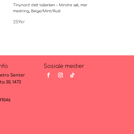
Tinynord delt tallerken – Mindre søl, mer
Nordbaby Silikonseksjo
mestring, Beige/Mint/Rust
259
kr
259
kr
nfo
Sosiale medier
etro Senter
ta 30, 1473
091046