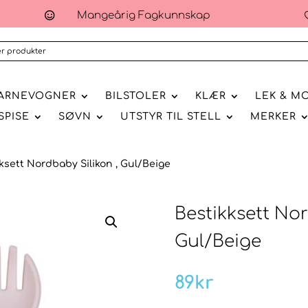
Mangeårig Fagkunnskap

ARNEVOGNER
BILSTOLER
KLÆR
LEK & M
SPISE
SØVN
UTSTYR TIL STELL
MERKER
ksett Nordbaby Silikon , Gul/Beige
Bestikksett Nor
Gul/Beige
89
kr