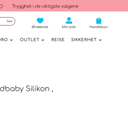
Trygghet i de viktigste valgene




Ønskeliste
Min side
Handlekurv
ORO
OUTLET
REISE
SIKKERHET
dbaby Silikon ,