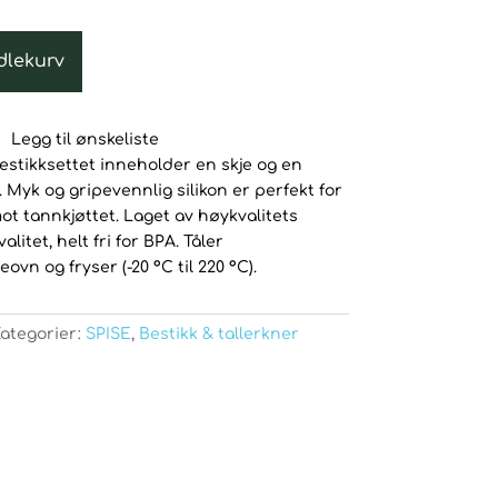
dlekurv
Legg til ønskeliste
bestikksettet inneholder en skje og en
. Myk og gripevennlig silikon er perfekt for
 tannkjøttet. Laget av høykvalitets
itet, helt fri for BPA. Tåler
vn og fryser (-20 °C til 220 °C).
ategorier:
SPISE
,
Bestikk & tallerkner