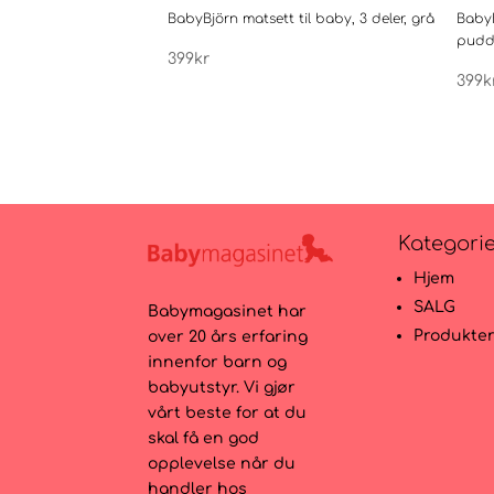
BabyBjörn matsett til baby, 3 deler, grå
BabyB
pudd
399
kr
399
k
Kategori
Hjem
SALG
Babymagasinet har
Produkte
over 20 års erfaring
innenfor barn og
babyutstyr. Vi gjør
vårt beste for at du
skal få en god
opplevelse når du
handler hos