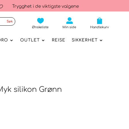
Trygghet i de viktigste valgene




Ønskeliste
Min side
Handlekurv
ORO
OUTLET
REISE
SIKKERHET
yk silikon Grønn