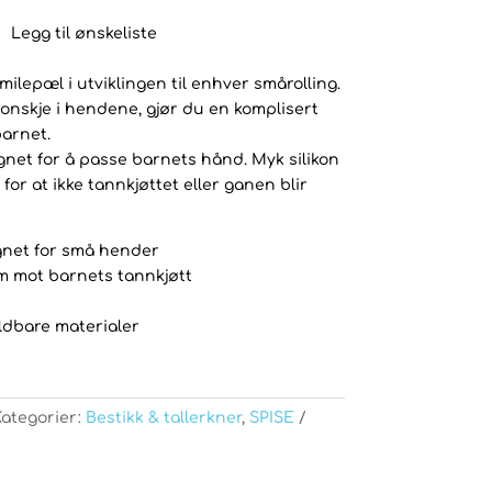
Legg til ønskeliste
milepæl i utviklingen til enhver smårolling.
ikonskje i hendene, gjør du en komplisert
arnet.
gnet for å passe barnets hånd. Myk silikon
or at ikke tannkjøttet eller ganen blir
net for små hender
m mot barnets tannkjøtt
ldbare materialer
Kategorier:
Bestikk & tallerkner
,
SPISE