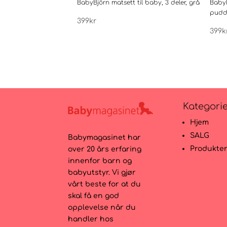
BabyBjörn matsett til baby, 3 deler, grå
BabyB
pudd
399
kr
399
k
Kategori
Hjem
SALG
Babymagasinet har
Produkte
over 20 års erfaring
innenfor barn og
babyutstyr. Vi gjør
vårt beste for at du
skal få en god
opplevelse når du
handler hos