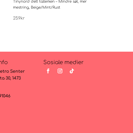
Tinynord delt tallerken – Mindre søl, mer
Nordbaby Silikonseksjo
mestring, Beige/Mint/Rust
259
kr
259
kr
nfo
Sosiale medier
etro Senter
ta 30, 1473
091046