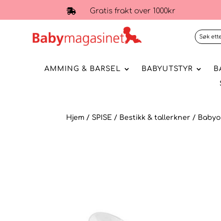
Gratis frakt over 1000kr

AMMING & BARSEL
BABYUTSTYR
B
Hjem
/
SPISE
/
Bestikk & tallerkner
/ Babyo