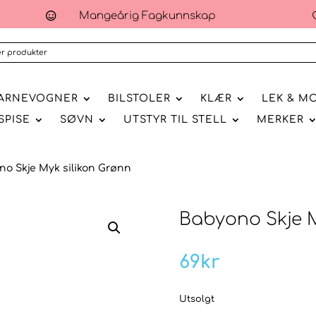
Mangeårig Fagkunnskap

ARNEVOGNER
BILSTOLER
KLÆR
LEK & M
SPISE
SØVN
UTSTYR TIL STELL
MERKER
no Skje Myk silikon Grønn
Babyono Skje M
69
kr
Utsolgt