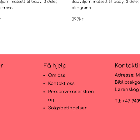
jörn matsett til baby, 3 deler,
BabyBjörn matsett til baby, 3 deler,
errosa
blekgrønn
r
399
kr
er
Få hjelp
Kontakti
Adresse:
M
Om oss
Bibliotekga
Kontakt oss
Lørenskog
r
Personvernserklæri
ng
Tlf: +47 94
Salgsbetingelser