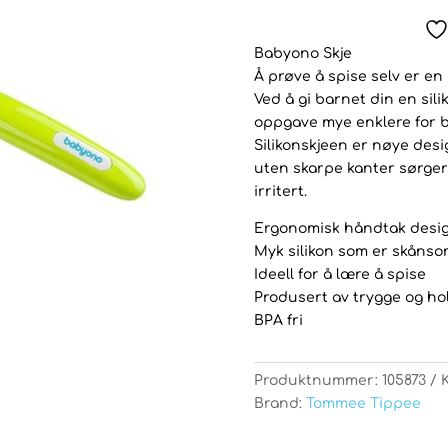
Babyono Skje
Å prøve å spise selv er en 
Ved å gi barnet din en sil
oppgave mye enklere for b
Silikonskjeen er nøye desi
uten skarpe kanter sørger f
irritert.
Ergonomisk håndtak desig
Myk silikon som er skånso
Ideell for å lære å spise
Produsert av trygge og ho
BPA fri
Produktnummer:
105873
Brand:
Tommee Tippee