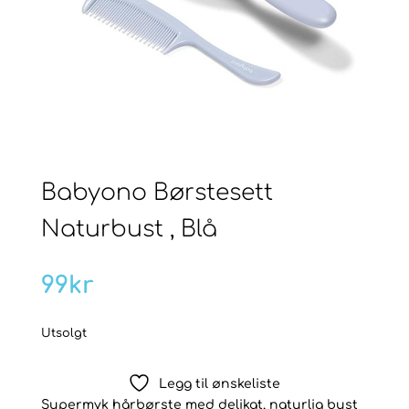
Babyono Børstesett
Naturbust , Blå
99
kr
Utsolgt
Legg til ønskeliste
Supermyk hårbørste med delikat, naturlig bust