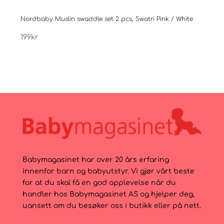
Nordbaby Muslin swaddle set 2 pcs, Swatri Pink / White
Nord
199
kr
199
k
Babymagasinet har over 20 års erfaring
innenfor barn og babyutstyr. Vi gjør vårt beste
for at du skal få en god opplevelse når du
handler hos Babymagasinet AS og hjelper deg,
uansett om du besøker oss i butikk eller på nett.