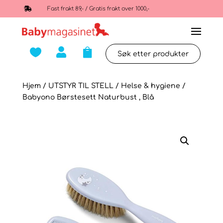

Fast frakt 89,- / Gratis frakt over 1000,-



Hjem
/
UTSTYR TIL STELL
/
Helse & hygiene
/
Babyono Børstesett Naturbust , Blå