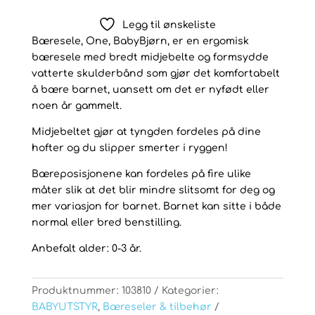
Legg til ønskeliste
Bæresele, One, BabyBjørn, er en ergomisk
bæresele med bredt midjebelte og formsydde
vatterte skulderbånd som gjør det komfortabelt
å bære barnet, uansett om det er nyfødt eller
noen år gammelt.
Midjebeltet gjør at tyngden fordeles på dine
hofter og du slipper smerter i ryggen!
Bæreposisjonene kan fordeles på fire ulike
måter slik at det blir mindre slitsomt for deg og
mer variasjon for barnet. Barnet kan sitte i både
normal eller bred benstilling.
Anbefalt alder: 0-3 år.
Produktnummer:
103810
Kategorier:
BABYUTSTYR
,
Bæreseler & tilbehør