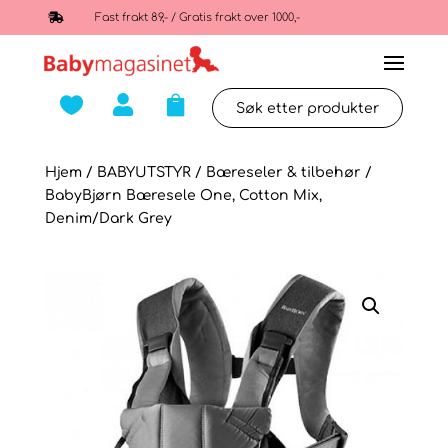

Fast frakt 89,- / Gratis frakt over 1000,-



Hjem
/
BABYUTSTYR
/
Bæreseler & tilbehør
/
BabyBjørn Bæresele One, Cotton Mix,
Denim/Dark Grey